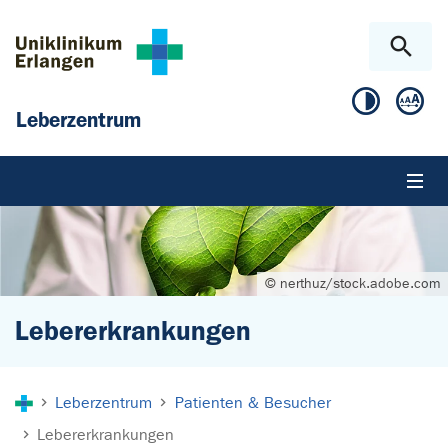
Zum Hauptinhalt springen
Skip to page footer
Leberzentrum
© nerthuz/stock.adobe.com
Lebererkrankungen
Sie sind hier:
Leberzentrum
Patienten & Besucher
Lebererkrankungen